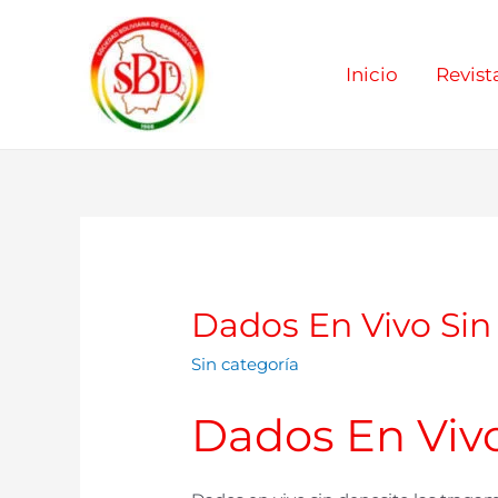
Ir
al
contenido
Inicio
Revist
Dados En Vivo Sin
Sin categoría
Dados En Vivo