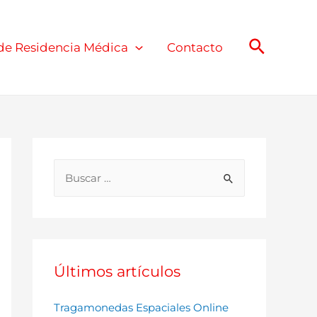
Buscar
de Residencia Médica
Contacto
B
u
s
c
a
Últimos artículos
r
p
Tragamonedas Espaciales Online