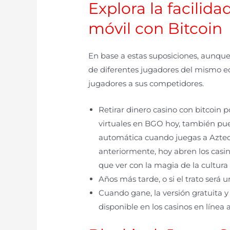
Explora la facilid
móvil con Bitcoin
En base a estas suposiciones, aunque
de diferentes jugadores del mismo eq
jugadores a sus competidores.
Retirar dinero casino con bitcoin 
virtuales en BGO hoy, también pue
automática cuando juegas a Aztec
anteriormente, hoy abren los cas
que ver con la magia de la cultura 
Años más tarde, o si el trato será 
Cuando gane, la versión gratuita y
disponible en los casinos en línea 