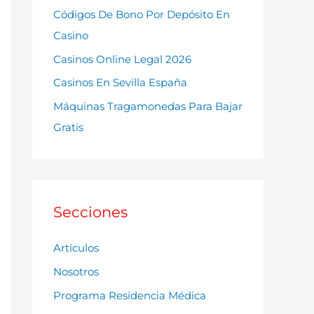
o
Códigos De Bono Por Depósito En
r
Casino
:
Casinos Online Legal 2026
Casinos En Sevilla España
Máquinas Tragamonedas Para Bajar
Gratis
Secciones
Artículos
Nosotros
Programa Residencia Médica