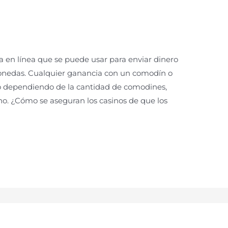
a en línea que se puede usar para enviar dinero
onedas. Cualquier ganancia con un comodín o
o dependiendo de la cantidad de comodines,
o. ¿Cómo se aseguran los casinos de que los