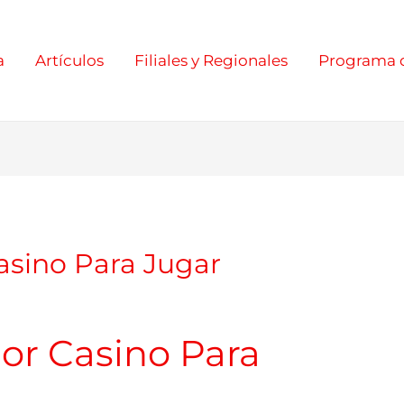
a
Artículos
Filiales y Regionales
Programa 
asino Para Jugar
jor Casino Para