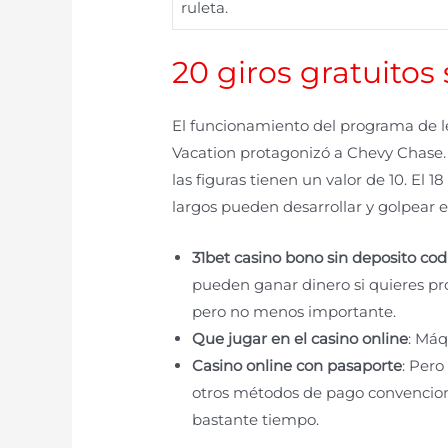
ruleta.
20 giros gratuitos
El funcionamiento del programa de le
Vacation protagonizó a Chevy Chase. 
las figuras tienen un valor de 10. El 
largos pueden desarrollar y golpear e
31bet casino bono sin deposito cod
pueden ganar dinero si quieres pro
pero no menos importante.
Que jugar en el casino online
: Máq
Casino online con pasaporte
: Pero
otros métodos de pago convencion
bastante tiempo.