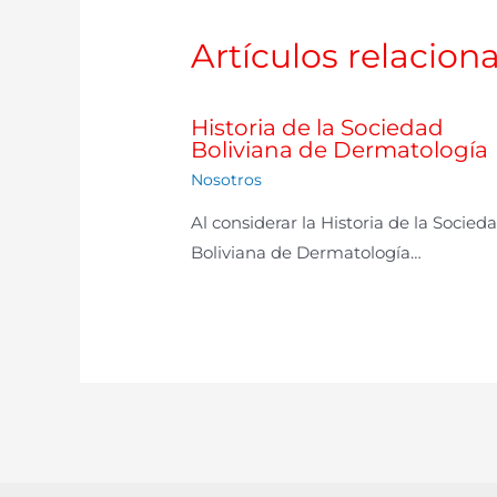
Artículos relacion
Historia de la Sociedad
Boliviana de Dermatología
Nosotros
Al considerar la Historia de la Socied
Boliviana de Dermatología…