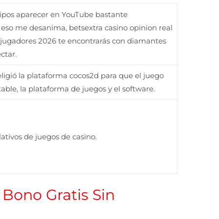
 tipos aparecer en YouTube bastante
eso me desanima, betsextra casino opinion real
 jugadores 2026 te encontrarás con diamantes
ctar.
ligió la plataforma cocos2d para que el juego
table, la plataforma de juegos y el software.
tivos de juegos de casino.
 Bono Gratis Sin