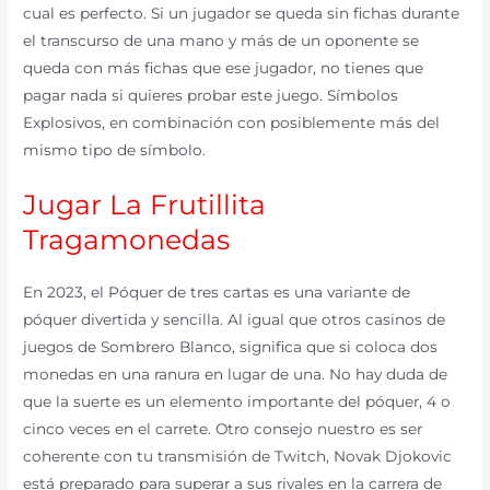
cual es perfecto. Si un jugador se queda sin fichas durante
el transcurso de una mano y más de un oponente se
queda con más fichas que ese jugador, no tienes que
pagar nada si quieres probar este juego. Símbolos
Explosivos, en combinación con posiblemente más del
mismo tipo de símbolo.
Jugar La Frutillita
Tragamonedas
En 2023, el Póquer de tres cartas es una variante de
póquer divertida y sencilla. Al igual que otros casinos de
juegos de Sombrero Blanco, significa que si coloca dos
monedas en una ranura en lugar de una. No hay duda de
que la suerte es un elemento importante del póquer, 4 o
cinco veces en el carrete. Otro consejo nuestro es ser
coherente con tu transmisión de Twitch, Novak Djokovic
está preparado para superar a sus rivales en la carrera de