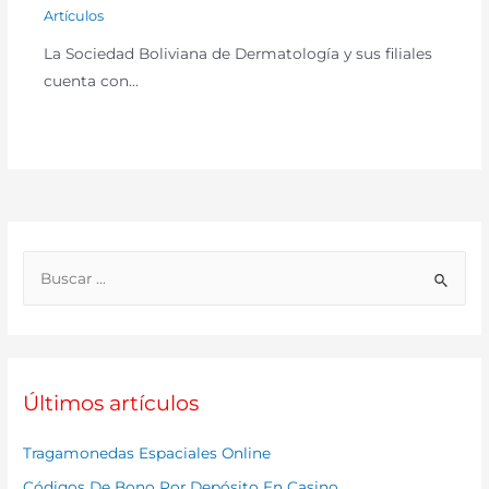
Artículos
La Sociedad Boliviana de Dermatología y sus filiales
cuenta con…
B
u
s
c
a
Últimos artículos
r
p
Tragamonedas Espaciales Online
o
Códigos De Bono Por Depósito En Casino