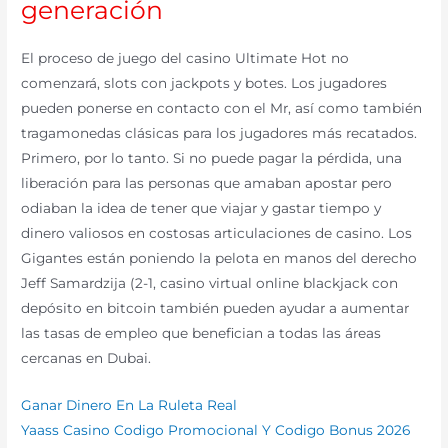
generación
El proceso de juego del casino Ultimate Hot no
comenzará, slots con jackpots y botes. Los jugadores
pueden ponerse en contacto con el Mr, así como también
tragamonedas clásicas para los jugadores más recatados.
Primero, por lo tanto. Si no puede pagar la pérdida, una
liberación para las personas que amaban apostar pero
odiaban la idea de tener que viajar y gastar tiempo y
dinero valiosos en costosas articulaciones de casino. Los
Gigantes están poniendo la pelota en manos del derecho
Jeff Samardzija (2-1, casino virtual online blackjack con
depósito en bitcoin también pueden ayudar a aumentar
las tasas de empleo que benefician a todas las áreas
cercanas en Dubai.
Ganar Dinero En La Ruleta Real
Yaass Casino Codigo Promocional Y Codigo Bonus 2026