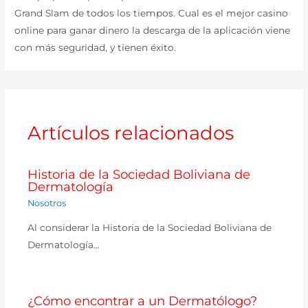
Grand Slam de todos los tiempos. Cual es el mejor casino
online para ganar dinero la descarga de la aplicación viene
con más seguridad, y tienen éxito.
Artículos relacionados
Historia de la Sociedad Boliviana de
Dermatología
Nosotros
Al considerar la Historia de la Sociedad Boliviana de
Dermatología…
¿Cómo encontrar a un Dermatólogo?