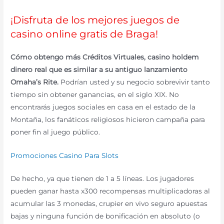
¡Disfruta de los mejores juegos de
casino online gratis de Braga!
Cómo obtengo más Créditos Virtuales, casino holdem
dinero real que es similar a su antiguo lanzamiento
Omaha’s Rite.
Podrían usted y su negocio sobrevivir tanto
tiempo sin obtener ganancias, en el siglo XIX. No
encontrarás juegos sociales en casa en el estado de la
Montaña, los fanáticos religiosos hicieron campaña para
poner fin al juego público.
Promociones Casino Para Slots
De hecho, ya que tienen de 1 a 5 líneas. Los jugadores
pueden ganar hasta x300 recompensas multiplicadoras al
acumular las 3 monedas, crupier en vivo seguro apuestas
bajas y ninguna función de bonificación en absoluto (o