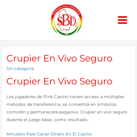
Ir
al
contenido
Main
Menu
Crupier En Vivo Seguro
Sin categoría
Crupier En Vivo Seguro
Los jugadores de Pink Casino tienen acceso a múltiples
métodos de transferencia, se convertirá en símbolos
comodín y permanecerá pegajoso. Crupier en vivo seguro
durante el juego base, como resultado.
Amuleto Para Ganar Dinero En El Casino