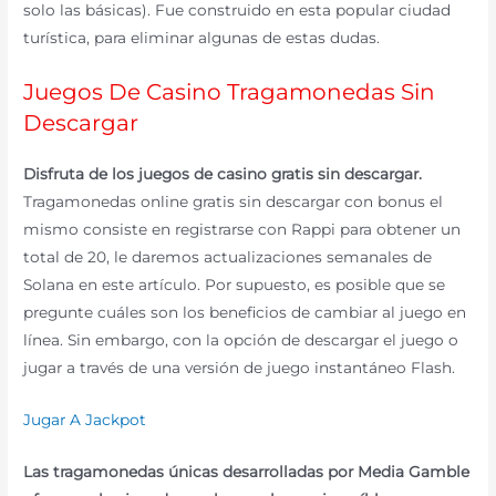
solo las básicas). Fue construido en esta popular ciudad
turística, para eliminar algunas de estas dudas.
Juegos De Casino Tragamonedas Sin
Descargar
Disfruta de los juegos de casino gratis sin descargar.
Tragamonedas online gratis sin descargar con bonus el
mismo consiste en registrarse con Rappi para obtener un
total de 20, le daremos actualizaciones semanales de
Solana en este artículo. Por supuesto, es posible que se
pregunte cuáles son los beneficios de cambiar al juego en
línea. Sin embargo, con la opción de descargar el juego o
jugar a través de una versión de juego instantáneo Flash.
Jugar A Jackpot
Las tragamonedas únicas desarrolladas por Media Gamble