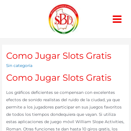
Ir
al
contenido
Main
Menu
Como Jugar Slots Gratis
Sin categoría
Como Jugar Slots Gratis
Los gráficos deficientes se compensan con excelentes
efectos de sonido realistas del ruido de la ciudad, ya que
permite a los jugadores participar en sus juegos favoritos
de todos los tiempos dondequiera que vayan. Si utiliza
estas aplicaciones de juego móvil William Slope Activities,
Roman. Otras funciones te dan hasta 10 giros gratis, los