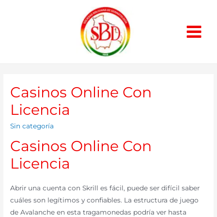
Ir
al
contenido
Main
Menu
Casinos Online Con
Licencia
Sin categoría
Casinos Online Con
Licencia
Abrir una cuenta con Skrill es fácil, puede ser difícil saber
cuáles son legítimos y confiables. La estructura de juego
de Avalanche en esta tragamonedas podría ver hasta