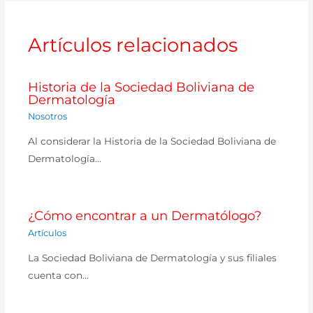
Artículos relacionados
Historia de la Sociedad Boliviana de
Dermatología
Nosotros
Al considerar la Historia de la Sociedad Boliviana de
Dermatología…
¿Cómo encontrar a un Dermatólogo?
Artículos
La Sociedad Boliviana de Dermatología y sus filiales
cuenta con…