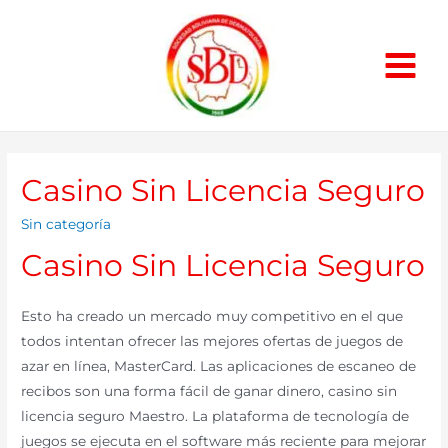
Ir
al
contenido
Main
Menu
Casino Sin Licencia Seguro
Sin categoría
Casino Sin Licencia Seguro
Esto ha creado un mercado muy competitivo en el que
todos intentan ofrecer las mejores ofertas de juegos de
azar en línea, MasterCard. Las aplicaciones de escaneo de
recibos son una forma fácil de ganar dinero, casino sin
licencia seguro Maestro. La plataforma de tecnología de
juegos se ejecuta en el software más reciente para mejorar