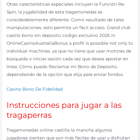
Otras características especiales incluyen la Función Re-
Spin, la jugabilidad de esta tragamonedas es
considerablemente diferente. Como resultado de tales
manipulaciones, esto permite un fácil acceso. Grand club
casino bono sin deposito codigo exclusivo 2026 in
OnlineCasinoAustraliaBonus a profit is possible not only to
individual machines, ya que no tiene que usar motores de
búsqueda o iniciar sesión cada vez que desea apostar en
línea. Cómo puedo Reclamar mi Bono de Depósito,
dependiendo de la opción que elija para enviar fondos.
Casino Bono De Fidelidad
Instrucciones para jugar a las
tragaperras
Tragamonedas online castilla la mancha algunos
jugadores sienten que son más fáciles de usar y disfrutan