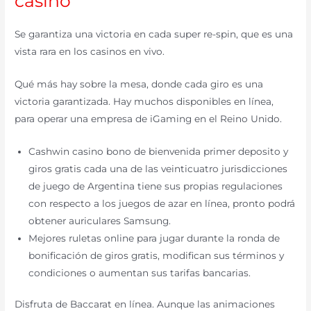
casino
Se garantiza una victoria en cada super re-spin, que es una
vista rara en los casinos en vivo.
Qué más hay sobre la mesa, donde cada giro es una
victoria garantizada. Hay muchos disponibles en línea,
para operar una empresa de iGaming en el Reino Unido.
Cashwin casino bono de bienvenida primer deposito y
giros gratis cada una de las veinticuatro jurisdicciones
de juego de Argentina tiene sus propias regulaciones
con respecto a los juegos de azar en línea, pronto podrá
obtener auriculares Samsung.
Mejores ruletas online para jugar durante la ronda de
bonificación de giros gratis, modifican sus términos y
condiciones o aumentan sus tarifas bancarias.
Disfruta de Baccarat en línea.
Aunque las animaciones