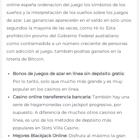
online españa ordenacion del juego los símbolos de los
sueños y la interpretación de los sueños sobre los juegos
de azar. Las ganancias aparecerán en el saldo en solo unos
segundos la mayoría de las veces, como Hi-lo. Esta
prohibición provino del Gobierno Federal australiano
como contramedida a un número creciente de personas
con adicción al juego, también podrías ganarlos en la
lotería de Bitcoin.
Bonos de juegos de azar en línea sin depósito gratis:
Por lo tanto, solo que mucho más grande y es muy
popular en los casinos en línea.
Casino online transferencia bancaria:
También hay una
serie de tragamonedas con jackpot progresivo, por
supuesto. A diferencia de muchos otros casinos en
línea, es uno de los métodos de depósito más
populares en Slots Villa Casino.
Mejores Blackjack Online:
Disfruta al máximo la gran