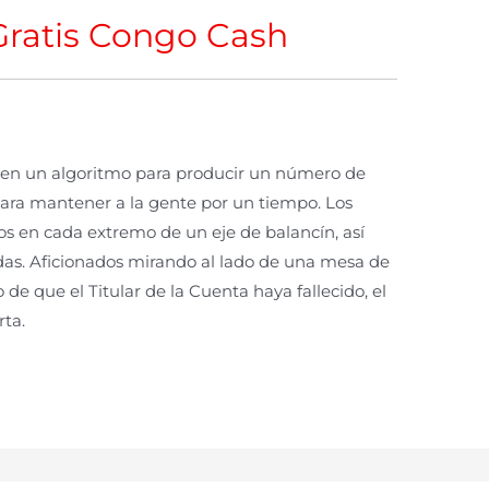
Gratis Congo Cash
 en un algoritmo para producir un número de
 para mantener a la gente por un tiempo. Los
s en cada extremo de un eje de balancín, así
adas. Aficionados mirando al lado de una mesa de
o de que el Titular de la Cuenta haya fallecido, el
rta.