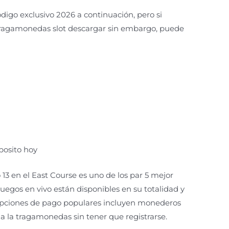
digo exclusivo 2026 a continuación, pero si
ragamonedas slot descargar sin embargo, puede
a
posito hoy
 13 en el East Course es uno de los par 5 mejor
uegos en vivo están disponibles en su totalidad y
opciones de pago populares incluyen monederos
 a la tragamonedas sin tener que registrarse.