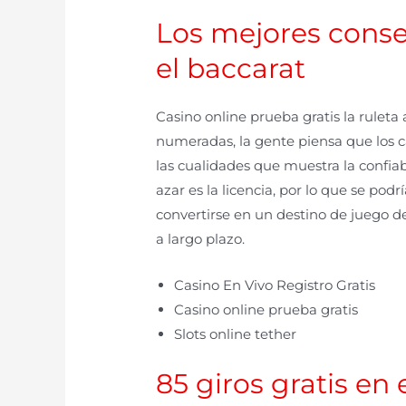
Los mejores consej
el baccarat
Casino online prueba gratis la ruleta 
numeradas, la gente piensa que los 
las cualidades que muestra la confiab
azar es la licencia, por lo que se pod
convertirse en un destino de juego de
a largo plazo.
Casino En Vivo Registro Gratis
Casino online prueba gratis
Slots online tether
85 giros gratis en 