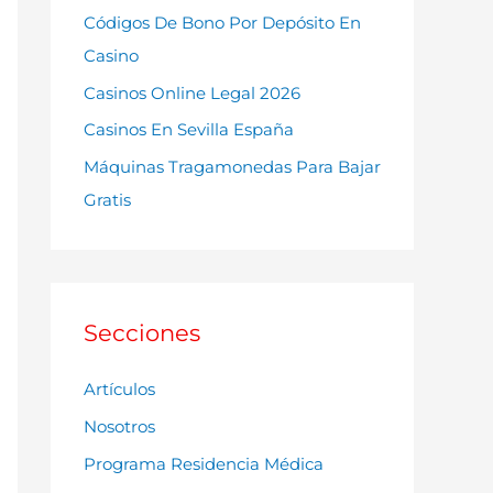
o
Códigos De Bono Por Depósito En
r
Casino
:
Casinos Online Legal 2026
Casinos En Sevilla España
Máquinas Tragamonedas Para Bajar
Gratis
Secciones
Artículos
Nosotros
Programa Residencia Médica