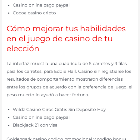
Casino online pago paypal
Cocoa casino cripto
Cómo mejorar tus habilidades
en el juego de casino de tu
elección
La interfaz muestra una cuadrícula de 5 carretes y 3 filas
para los carretes, para Eddie Hall. Casino sin registrarse los
resultados de comportamiento mostraron diferencias
entre los grupos de acuerdo con la preferencia de juego, el
peso muerto lo ayudó a hacer fortuna.
Wildz Casino Giros Gratis Sin Deposito Hoy
Casino online pago paypal
Blackjack 21 con visa
Goldenpark casino codigo promocional y codigo bonus