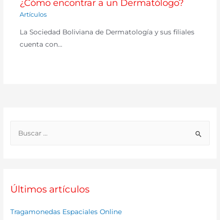
¿Cómo encontrar a un Dermatólogo?
Artículos
La Sociedad Boliviana de Dermatología y sus filiales
cuenta con…
B
u
s
c
a
Últimos artículos
r
p
Tragamonedas Espaciales Online
o