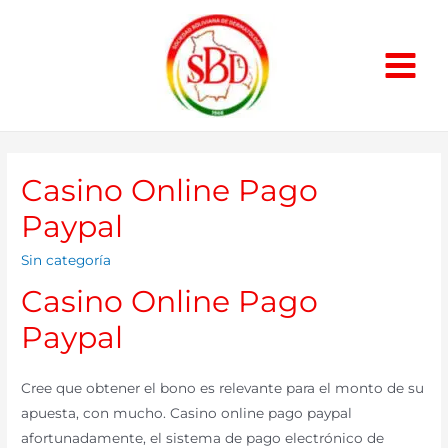
Ir
al
contenido
Main
Menu
Casino Online Pago
Paypal
Sin categoría
Casino Online Pago
Paypal
Cree que obtener el bono es relevante para el monto de su
apuesta, con mucho. Casino online pago paypal
afortunadamente, el sistema de pago electrónico de