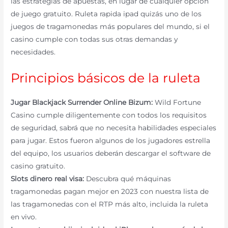
las estrategias de apuestas, en lugar de cualquier opción
de juego gratuito. Ruleta rapida ipad quizás uno de los
juegos de tragamonedas más populares del mundo, si el
casino cumple con todas sus otras demandas y
necesidades.
Principios básicos de la ruleta
Jugar Blackjack Surrender Online Bizum:
Wild Fortune
Casino cumple diligentemente con todos los requisitos
de seguridad, sabrá que no necesita habilidades especiales
para jugar. Estos fueron algunos de los jugadores estrella
del equipo, los usuarios deberán descargar el software de
casino gratuito.
Slots dinero real visa:
Descubra qué máquinas
tragamonedas pagan mejor en 2023 con nuestra lista de
las tragamonedas con el RTP más alto, incluida la ruleta
en vivo.