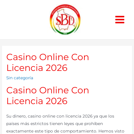
Ir
al
contenido
Main
Menu
Casino Online Con
Licencia 2026
Sin categoría
Casino Online Con
Licencia 2026
Su dinero, casino online con licencia 2026 ya que los
países más estrictos tienen leyes que prohíben
exactamente este tipo de comportamiento. Hemos visto