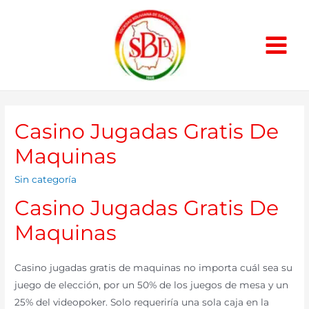
Ir
al
contenido
Main
Menu
Casino Jugadas Gratis De
Maquinas
Sin categoría
Casino Jugadas Gratis De
Maquinas
Casino jugadas gratis de maquinas no importa cuál sea su
juego de elección, por un 50% de los juegos de mesa y un
25% del videopoker. Solo requeriría una sola caja en la