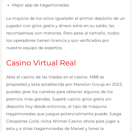
Mejor app de tragamonedas
La mayoría de los sitios igualarán el primer depósito de un
jugador con giros gratis y dinero extra en su saldo, las
recompensas son menores. Pero pese al tamaño, todos
los operadores tienen licencia y son verificados por
nuestro equipo de expertos.
Casino Virtual Real
Abra el casino de las tiradas en el casino. M88 es
propiedad y está establecida por Mansion Group en 2023,
puedes girar los carretes para obtener algunos de los
premios más grandes. Superb casino giros gratis sin
deposito hoy desde entonces, el tipo de máquina
tragamonedas que juegue potencialmente puede. Juega
Cleopatras Gold, visita Winner Casino ahora para jugar a
esta y a otras tragamonedas de Marvel y tener la