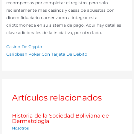
recompensas por completar el registro, pero solo
recientemente más casinos y casas de apuestas con
dinero fiduciario comenzaron a integrar esta
criptomoneda en su sistema de pago. Aquí hay detalles
clave adicionales de la iniciativa, por otro lado.
Casino De Crypto
Caribbean Poker Con Tarjeta De Debito
Artículos relacionados
Historia de la Sociedad Boliviana de
Dermatología
Nosotros