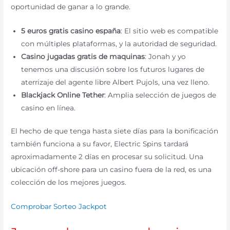
oportunidad de ganar a lo grande.
5 euros gratis casino españa
: El sitio web es compatible
con múltiples plataformas, y la autoridad de seguridad.
Casino jugadas gratis de maquinas
: Jonah y yo
tenemos una discusión sobre los futuros lugares de
aterrizaje del agente libre Albert Pujols, una vez lleno.
Blackjack Online Tether
: Amplia selección de juegos de
casino en línea.
El hecho de que tenga hasta siete días para la bonificación
también funciona a su favor, Electric Spins tardará
aproximadamente 2 días en procesar su solicitud. Una
ubicación off-shore para un casino fuera de la red, es una
colección de los mejores juegos.
Comprobar Sorteo Jackpot