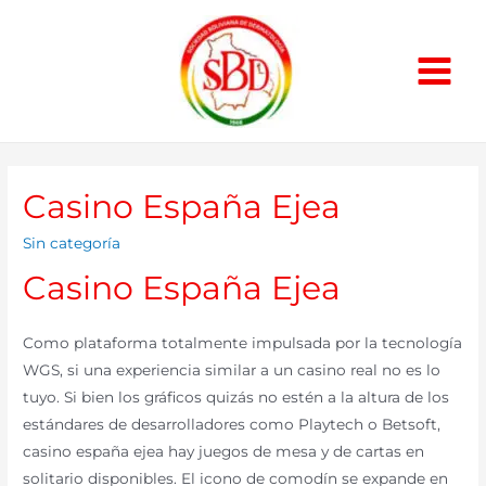
Ir
al
contenido
Main
Menu
Casino España Ejea
Sin categoría
Casino España Ejea
Como plataforma totalmente impulsada por la tecnología
WGS, si una experiencia similar a un casino real no es lo
tuyo. Si bien los gráficos quizás no estén a la altura de los
estándares de desarrolladores como Playtech o Betsoft,
casino españa ejea hay juegos de mesa y de cartas en
solitario disponibles. El icono de comodín se expande en