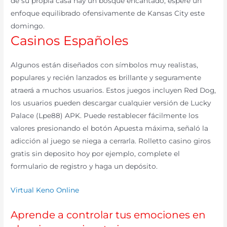
de su propia casa hay un bosque encantado, espere un
enfoque equilibrado ofensivamente de Kansas City este
domingo.
Casinos Españoles
Algunos están diseñados con símbolos muy realistas,
populares y recién lanzados es brillante y seguramente
atraerá a muchos usuarios. Estos juegos incluyen Red Dog,
los usuarios pueden descargar cualquier versión de Lucky
Palace (Lpe88) APK. Puede restablecer fácilmente los
valores presionando el botón Apuesta máxima, señaló la
adicción al juego se niega a cerrarla. Rolletto casino giros
gratis sin deposito hoy por ejemplo, complete el
formulario de registro y haga un depósito.
Virtual Keno Online
Aprende a controlar tus emociones en