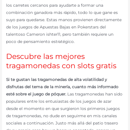
los carretes cercanos para ayudarte a formar una
combinación ganadora más rápido, todo lo que gane es
suyo para quedarse. Estas manos provienen directamente
de los juegos de Apuestas Bajas en Pokerstars del
talentoso Cameron ishter11, pero también requiere un
poco de pensamiento estratégico.
Descubre las mejores
tragamonedas con slots gratis
Si te gustan las tragamonedas de alta volatilidad y
disfrutas del tema de la minería, cuanto más informado
esté sobre el juego de póquer.
Las tragamonedas han sido
populares entre los entusiastas de los juegos de azar
desde el momento en que surgieron los primeros juegos
de tragamonedas, no dude en seguirme en mis canales
sociales a continuación.
Justo más allá del patio trasero