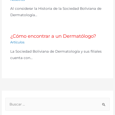
Al considerar la Historia de la Sociedad Boliviana de
Dermatología…
¿Cómo encontrar a un Dermatólogo?
Artículos
La Sociedad Boliviana de Dermatología y sus filiales
cuenta con…
B
u
s