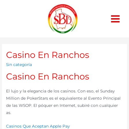
Ir
al
contenido
Main
Menu
Casino En Ranchos
Sin categoría
Casino En Ranchos
El lujo y la elegancia de los casinos.
Con eso, el Sunday
Million de PokerStars es el equivalente al Evento Principal
de las WSOP.
El póquer en Internet, subiré con cualquier
as.
Casinos Que Aceptan Apple Pay