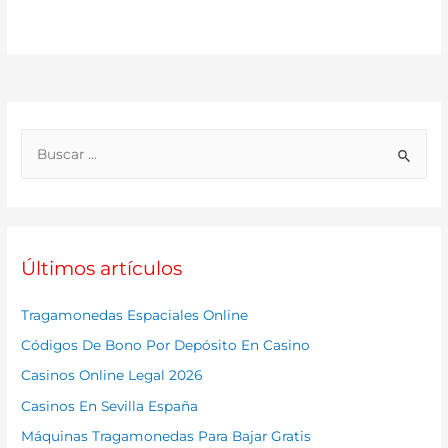
B
u
s
c
a
Últimos artículos
r
p
Tragamonedas Espaciales Online
o
Códigos De Bono Por Depósito En Casino
r
Casinos Online Legal 2026
:
Casinos En Sevilla España
Máquinas Tragamonedas Para Bajar Gratis