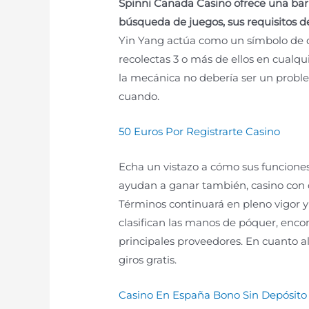
Spinni Canada Casino ofrece una bar
búsqueda de juegos, sus requisitos 
Yin Yang actúa como un símbolo de dis
recolectas 3 o más de ellos en cualq
la mecánica no debería ser un probl
cuando.
50 Euros Por Registrarte Casino
Echa un vistazo a cómo sus funciones 
ayudan a ganar también, casino con d
Términos continuará en pleno vigor y
clasifican las manos de póquer, enco
principales proveedores. En cuanto al
giros gratis.
Casino En España Bono Sin Depósito 