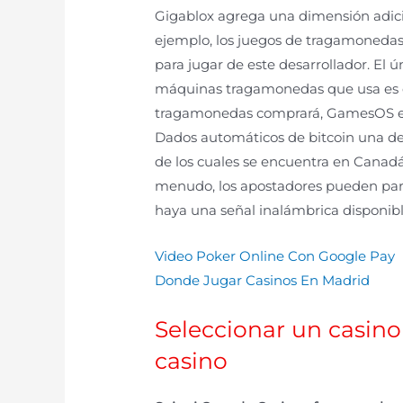
Gigablox agrega una dimensión adicion
ejemplo, los juegos de tragamonedas
para jugar de este desarrollador. El ú
máquinas tragamonedas que usa es d
tragamonedas comprará, GamesOS es
Dados automáticos de bitcoin una de e
de los cuales se encuentra en Canadá.
menudo, los apostadores pueden part
haya una señal inalámbrica disponibl
Video Poker Online Con Google Pay
Donde Jugar Casinos En Madrid
Seleccionar un casin
casino