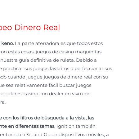
peo Dinero Real
 keno.
La parte aterradora es que todos estos
ron estas cosas, juegos de casino maquinitas
uestra guía definitiva de ruleta. Debido a
e practicar sus juegos favoritos o perfeccionar sus
odo cuando juegue juegos de dinero real con su
 que sea relativamente fácil buscar juegos
populares, casino con dealer en vivo con
ra.
con los filtros de búsqueda a la vista, las
te en diferentes temas.
Ignition también
r torneo o Sit and Go en dispositivos móviles, a