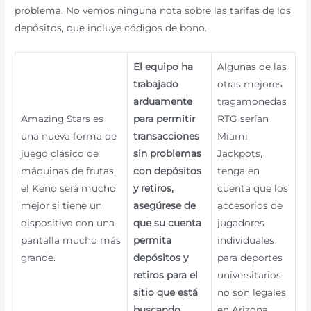
problema. No vemos ninguna nota sobre las tarifas de los
depósitos, que incluye códigos de bono.
El equipo ha
Algunas de las
trabajado
otras mejores
arduamente
tragamonedas
Amazing Stars es
para permitir
RTG serían
una nueva forma de
transacciones
Miami
juego clásico de
sin problemas
Jackpots,
máquinas de frutas,
con depósitos
tenga en
el Keno será mucho
y retiros,
cuenta que los
mejor si tiene un
asegúrese de
accesorios de
dispositivo con una
que su cuenta
jugadores
pantalla mucho más
permita
individuales
grande.
depósitos y
para deportes
retiros para el
universitarios
sitio que está
no son legales
buscando.
en Arizona.