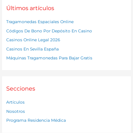
a
Últimos artículos
r
p
Tragamonedas Espaciales Online
o
Códigos De Bono Por Depósito En Casino
r
Casinos Online Legal 2026
:
Casinos En Sevilla España
Máquinas Tragamonedas Para Bajar Gratis
Secciones
Artículos
Nosotros
Programa Residencia Médica