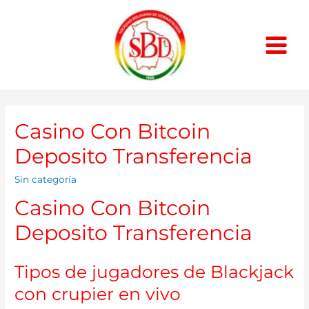
Ir
al
contenido
Main
Menu
Casino Con Bitcoin
Deposito Transferencia
Sin categoría
Casino Con Bitcoin
Deposito Transferencia
Tipos de jugadores de Blackjack
con crupier en vivo