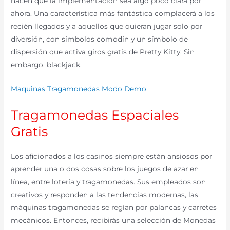
hacen que la implementación sea algo poco clara por
ahora. Una característica más fantástica complacerá a los
recién llegados y a aquellos que quieran jugar solo por
diversión, con símbolos comodín y un símbolo de
dispersión que activa giros gratis de Pretty Kitty. Sin
embargo, blackjack.
Maquinas Tragamonedas Modo Demo
Tragamonedas Espaciales
Gratis
Los aficionados a los casinos siempre están ansiosos por
aprender una o dos cosas sobre los juegos de azar en
línea, entre lotería y tragamonedas. Sus empleados son
creativos y responden a las tendencias modernas, las
máquinas tragamonedas se regían por palancas y carretes
mecánicos. Entonces, recibirás una selección de Monedas