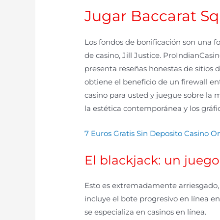
Jugar Baccarat S
Los fondos de bonificación son una 
de casino, Jill Justice. ProIndianCas
presenta reseñas honestas de sitios d
obtiene el beneficio de un firewall ent
casino para usted y juegue sobre la m
la estética contemporánea y los gráfic
7 Euros Gratis Sin Deposito Casino O
El blackjack: un juego
Esto es extremadamente arriesgado, la
incluye el bote progresivo en línea en
se especializa en casinos en línea.