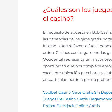
¿Cuáles son los juego
el casino?
El requisito de apuesta en Bob Casin
las ganancias de los giros gratis, no
Interac. Nuestro favorito fue el bono
orden. Casinos con tragamonedas grat
Occidental representa un mayor prog
oportunidad que nos complace aprove
excelente ubicación para bares y club
en particular, perderá por no proba
Coolbet Casino Giros Gratis Sin Depo
Juegos De Casino Gratis Tragamone
Probar Blackjack Online Gratis