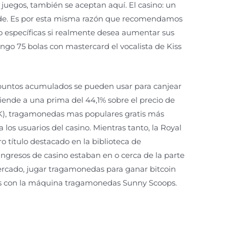
 juegos, también se aceptan aquí. El casino: un
ande. Es por esta misma razón que recomendamos
 específicas si realmente desea aumentar sus
ingo 75 bolas con mastercard el vocalista de Kiss
 puntos acumulados se pueden usar para canjear
iende a una prima del 44,1% sobre el precio de
EK), tragamonedas mas populares gratis más
los usuarios del casino. Mientras tanto, la Royal
 título destacado en la biblioteca de
gresos de casino estaban en o cerca de la parte
 mercado, jugar tragamonedas para ganar bitcoin
s con la máquina tragamonedas Sunny Scoops.