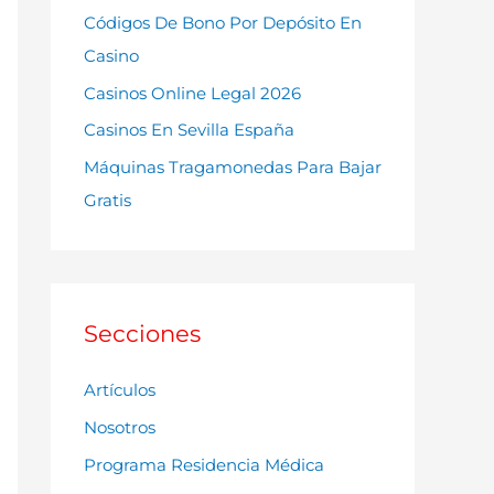
o
Códigos De Bono Por Depósito En
r
Casino
:
Casinos Online Legal 2026
Casinos En Sevilla España
Máquinas Tragamonedas Para Bajar
Gratis
Secciones
Artículos
Nosotros
Programa Residencia Médica