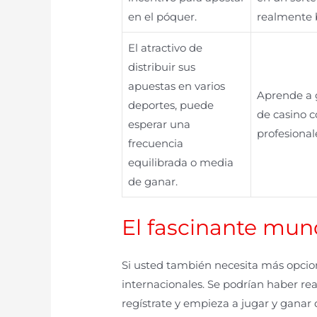
en el póquer.
realmente 
El atractivo de
distribuir sus
apuestas en varios
Aprende a 
deportes, puede
de casino c
esperar una
profesional
frecuencia
equilibrada o media
de ganar.
El fascinante mun
Si usted también necesita más opcione
internacionales. Se podrían haber rea
regístrate y empieza a jugar y ganar 