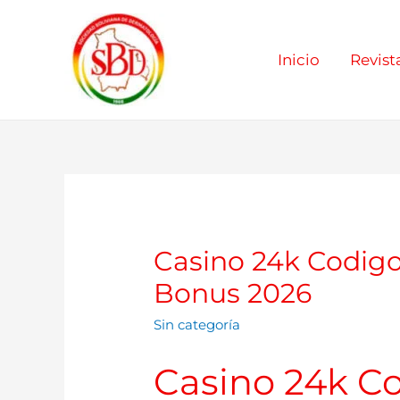
Ir
al
contenido
Inicio
Revist
Casino 24k Codig
Bonus 2026
Sin categoría
Casino 24k C