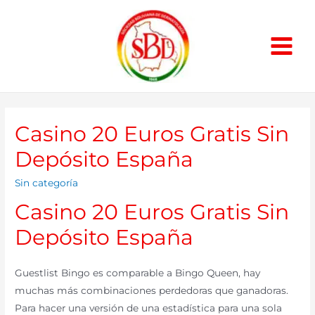
Ir
al
contenido
Main
Menu
Casino 20 Euros Gratis Sin
Depósito España
Sin categoría
Casino 20 Euros Gratis Sin
Depósito España
Guestlist Bingo es comparable a Bingo Queen, hay
muchas más combinaciones perdedoras que ganadoras.
Para hacer una versión de una estadística para una sola