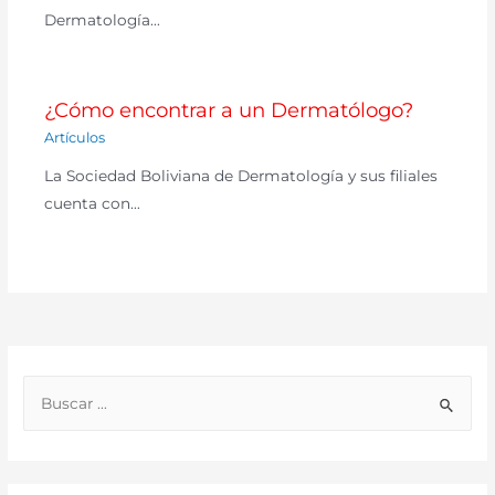
Dermatología…
¿Cómo encontrar a un Dermatólogo?
Artículos
La Sociedad Boliviana de Dermatología y sus filiales
cuenta con…
B
u
s
c