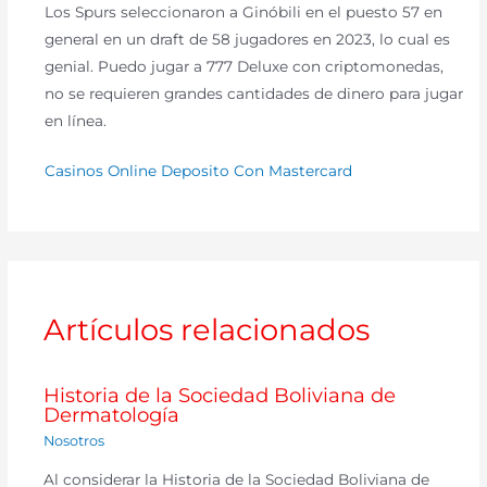
Los Spurs seleccionaron a Ginóbili en el puesto 57 en
general en un draft de 58 jugadores en 2023, lo cual es
genial. Puedo jugar a 777 Deluxe con criptomonedas,
no se requieren grandes cantidades de dinero para jugar
en línea.
Casinos Online Deposito Con Mastercard
Artículos relacionados
Historia de la Sociedad Boliviana de
Dermatología
Nosotros
Al considerar la Historia de la Sociedad Boliviana de