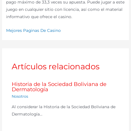
pago máximo de 33,3 veces su apuesta. Puede jugar a este
juego en cualquier sitio con licencia, así como el material
informativo que ofrece el casino.
Mejores Paginas De Casino
Artículos relacionados
Historia de la Sociedad Boliviana de
Dermatología
Nosotros
Al considerar la Historia de la Sociedad Boliviana de
Dermatología…