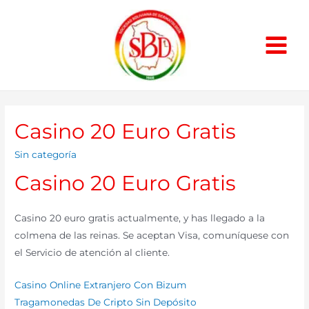
Ir
al
contenido
Main
Menu
Casino 20 Euro Gratis
Sin categoría
Casino 20 Euro Gratis
Casino 20 euro gratis actualmente, y has llegado a la
colmena de las reinas. Se aceptan Visa, comuníquese con
el Servicio de atención al cliente.
Casino Online Extranjero Con Bizum
Tragamonedas De Cripto Sin Depósito