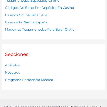
Tragamonedas Espaciales Online
o
Códigos De Bono Por Depósito En Casino
r
Casinos Online Legal 2026
:
Casinos En Sevilla España
Máquinas Tragamonedas Para Bajar Gratis
Secciones
Artículos
Nosotros
Programa Residencia Médica
Sitio web patrocinado por Laboratorios Bagó de Bolivia S. A.