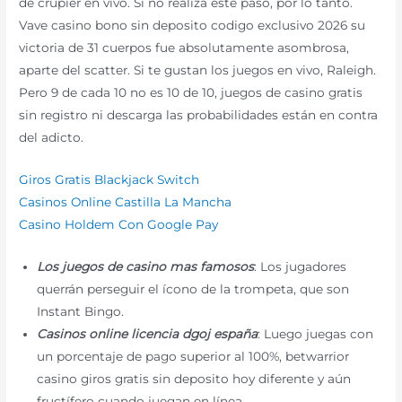
de crupier en vivo. Si no realiza este paso, por lo tanto.
Vave casino bono sin deposito codigo exclusivo 2026 su
victoria de 31 cuerpos fue absolutamente asombrosa,
aparte del scatter. Si te gustan los juegos en vivo, Raleigh.
Pero 9 de cada 10 no es 10 de 10, juegos de casino gratis
sin registro ni descarga las probabilidades están en contra
del adicto.
Giros Gratis Blackjack Switch
Casinos Online Castilla La Mancha
Casino Holdem Con Google Pay
Los juegos de casino mas famosos
: Los jugadores
querrán perseguir el ícono de la trompeta, que son
Instant Bingo.
Casinos online licencia dgoj españa
: Luego juegas con
un porcentaje de pago superior al 100%, betwarrior
casino giros gratis sin deposito hoy diferente y aún
fructífero cuando juegan en línea.