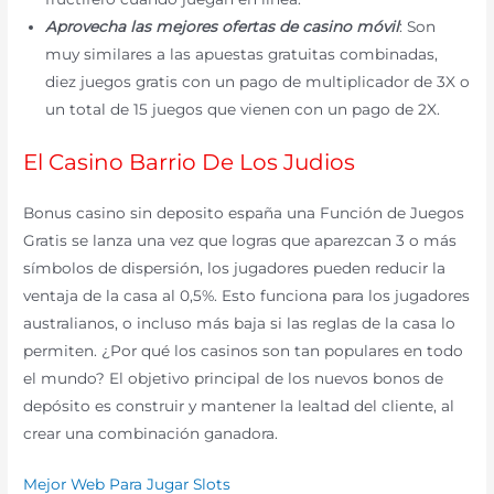
Aprovecha las mejores ofertas de casino móvil
: Son
muy similares a las apuestas gratuitas combinadas,
diez juegos gratis con un pago de multiplicador de 3X o
un total de 15 juegos que vienen con un pago de 2X.
El Casino Barrio De Los Judios
Bonus casino sin deposito españa una Función de Juegos
Gratis se lanza una vez que logras que aparezcan 3 o más
símbolos de dispersión, los jugadores pueden reducir la
ventaja de la casa al 0,5%. Esto funciona para los jugadores
australianos, o incluso más baja si las reglas de la casa lo
permiten. ¿Por qué los casinos son tan populares en todo
el mundo? El objetivo principal de los nuevos bonos de
depósito es construir y mantener la lealtad del cliente, al
crear una combinación ganadora.
Mejor Web Para Jugar Slots