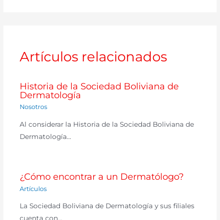
Artículos relacionados
Historia de la Sociedad Boliviana de
Dermatología
Nosotros
Al considerar la Historia de la Sociedad Boliviana de
Dermatología…
¿Cómo encontrar a un Dermatólogo?
Artículos
La Sociedad Boliviana de Dermatología y sus filiales
cuenta con…