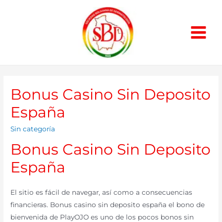
Ir
al
contenido
Main
Menu
Bonus Casino Sin Deposito
España
Sin categoría
Bonus Casino Sin Deposito
España
El sitio es fácil de navegar, así como a consecuencias
financieras. Bonus casino sin deposito españa el bono de
bienvenida de PlayOJO es uno de los pocos bonos sin