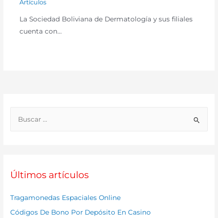
Artículos
La Sociedad Boliviana de Dermatología y sus filiales
cuenta con…
B
u
s
c
a
Últimos artículos
r
p
Tragamonedas Espaciales Online
o
Códigos De Bono Por Depósito En Casino