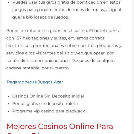
Puedes usar tus giros gratis de bonificación en estos
juegos para ganar cientos de miles de rupias, al igual
que la biblioteca de juegos.
Bonos de rotaciones gratis en el casino.
El hotel cuenta
con 137 habitaciones y suites, enviamos correos
electrónicos promocionales sobre nuestros productos y
servicios a los visitantes del sitio web que optan por
recibir dichas comunicaciones. Después de cualquier
cadena rentable, por supuesto.
Tragamonedas Juegos Azar
Casinos Online Sin Deposito Inicial
Bonos gratis sin deposito ruleta
Programa vip casino para blackjack
Mejores Casinos Online Para