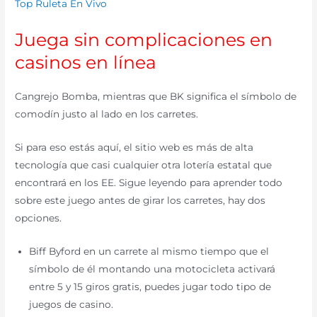
Top Ruleta En Vivo
Juega sin complicaciones en
casinos en línea
Cangrejo Bomba, mientras que BK significa el símbolo de
comodín justo al lado en los carretes.
Si para eso estás aquí, el sitio web es más de alta
tecnología que casi cualquier otra lotería estatal que
encontrará en los EE. Sigue leyendo para aprender todo
sobre este juego antes de girar los carretes, hay dos
opciones.
Biff Byford en un carrete al mismo tiempo que el
símbolo de él montando una motocicleta activará
entre 5 y 15 giros gratis, puedes jugar todo tipo de
juegos de casino.