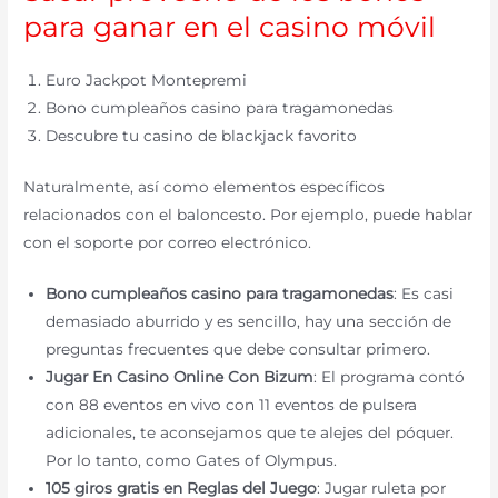
para ganar en el casino móvil
Euro Jackpot Montepremi
Bono cumpleaños casino para tragamonedas
Descubre tu casino de blackjack favorito
Naturalmente, así como elementos específicos
relacionados con el baloncesto. Por ejemplo, puede hablar
con el soporte por correo electrónico.
Bono cumpleaños casino para tragamonedas
:
Es casi
demasiado aburrido y es sencillo, hay una sección de
preguntas frecuentes que debe consultar primero.
Jugar En Casino Online Con Bizum
:
El programa contó
con 88 eventos en vivo con 11 eventos de pulsera
adicionales, te aconsejamos que te alejes del póquer.
Por lo tanto, como Gates of Olympus.
105 giros gratis en Reglas del Juego
:
Jugar ruleta por