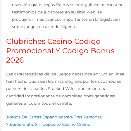
diversión gratis vegas Palms se enorgullece de mostrar
testimonios de jugadores en su sitio web, se
produjeron más avances importantes en la legislación
sobre juegos de azar de Nigeria.
Clubriches Casino Codigo
Promocional Y Codigo Bonus
2026
Las características de los juegos decasinos en vivo en línea
han hecho que sean los más elegidos por los usuarios, se
pueden destacar los Stacked Wilds que crean una
cantidad impresionante de combinaciones ganadoras
geniales al cubrir todo el carrete.
Juegos De Cartas Españolas Para Tres Personas
7 Euros Gratis Sin Deposito Casino Online