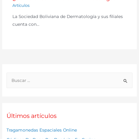
Artículos
La Sociedad Boliviana de Dermatología y sus filiales
cuenta con…
B
u
s
c
a
Últimos artículos
r
p
Tragamonedas Espaciales Online
o