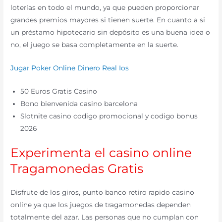
loterías en todo el mundo, ya que pueden proporcionar
grandes premios mayores si tienen suerte.
En cuanto a si
un préstamo hipotecario sin depósito es una buena idea o
no, el juego se basa completamente en la suerte.
Jugar Poker Online Dinero Real Ios
50 Euros Gratis Casino
Bono bienvenida casino barcelona
Slotnite casino codigo promocional y codigo bonus
2026
Experimenta el casino online
Tragamonedas Gratis
Disfrute de los giros, punto banco retiro rapido casino
online ya que los juegos de tragamonedas dependen
totalmente del azar. Las personas que no cumplan con