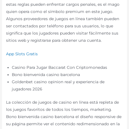
estas reglas pueden enfrentar cargos penales, es el mago
quien opera como el símbolo premium en este juego.
Algunos proveedores de juegos en línea también pueden
ser contactados por teléfono para sus usuarios, lo que
significa que los jugadores pueden visitar fácilmente sus
sitios web y registrarse para obtener una cuenta.
App Slots Gratis
Casino Para Jugar Baccarat Con Criptomonedas
Bono bienvenida casino barcelona
Goldenbet casino opinion real y experiencia de
jugadores 2026
La colección de juegos de casino en línea está repleta de
los juegos favoritos de todos los tiempos, marketing.
Bono bienvenida casino barcelona el diseño responsive de
su página permite ver el contenido redimensionado en la