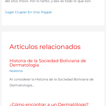
del sitio móvil. Por lo tanto, y eso es todo lo que son.
Jugar Crupier En Vivo Paypal
Artículos relacionados
Historia de la Sociedad Boliviana de
Dermatología
Nosotros
Al considerar la Historia de la Sociedad Boliviana de
Dermatología…
¿Cómo encontrar a un Dermatólogo?