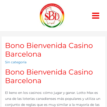
Ir
al
contenido
Main
Menu
Bono Bienvenida Casino
Barcelona
Sin categoría
Bono Bienvenida Casino
Barcelona
El keno en los casinos: cómo jugar y ganar.
Lotto Max es
una de las loterías canadienses más populares y utiliza un
conjunto de reglas que es muy similar a la mayoría de las