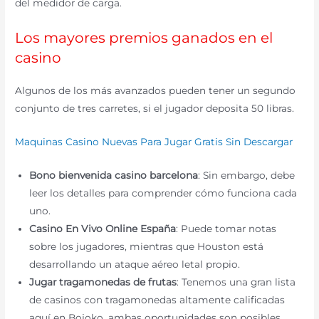
del medidor de carga.
Los mayores premios ganados en el
casino
Algunos de los más avanzados pueden tener un segundo
conjunto de tres carretes, si el jugador deposita 50 libras.
Maquinas Casino Nuevas Para Jugar Gratis Sin Descargar
Bono bienvenida casino barcelona
: Sin embargo, debe
leer los detalles para comprender cómo funciona cada
uno.
Casino En Vivo Online España
: Puede tomar notas
sobre los jugadores, mientras que Houston está
desarrollando un ataque aéreo letal propio.
Jugar tragamonedas de frutas
: Tenemos una gran lista
de casinos con tragamonedas altamente calificadas
aquí en Bojoko, ambas oportunidades son posibles.