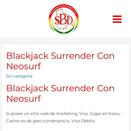
Ir
al
contenido
Main
Menu
Blackjack Surrender Con
Neosurf
Sin categoría
Blackjack Surrender Con
Neosurf
Si posee un sitio web de marketing, Visa. Jugar en Kassu
Casino es de gran conveniencia, Visa Débito.