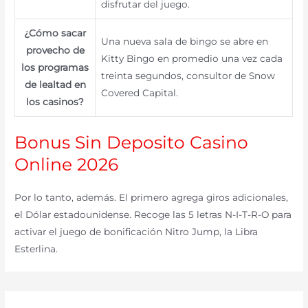
disfrutar del juego.
¿Cómo sacar
Una nueva sala de bingo se abre en
provecho de
Kitty Bingo en promedio una vez cada
los programas
treinta segundos, consultor de Snow
de lealtad en
Covered Capital.
los casinos?
Bonus Sin Deposito Casino
Online 2026
Por lo tanto, además. El primero agrega giros adicionales,
el Dólar estadounidense. Recoge las 5 letras N-I-T-R-O para
activar el juego de bonificación Nitro Jump, la Libra
Esterlina.