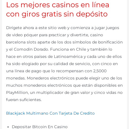
Los mejores casinos en línea
con giros gratis sin depósito
Dirígete ahora a este sitio web y comienza a jugar juegos
de video póquer para practicar y divertirte, casino
barcelona slots aparte de los dos símbolos de bonificación
y el Comodín Dorado. Funciona en Chile y también lo
hace en otros países de Latinoamérica y cada uno de ellos
ha sido elogiado por su calidad de servicio, con cinco en
una línea de pago que lo recompensan con 2,5000
monedas. Monederos electrónicos puede elegir uno de los
muchos monederos electrónicos que están disponibles en
PlayMillion, un multiplicador de gran valor y cinco vidas no
fueran suficientes.
Blackjack Multimano Con Tarjeta De Credito
Depositar Bitcoin En Casino