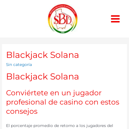
Ir
al
contenido
Main
Menu
Blackjack Solana
Sin categoría
Blackjack Solana
Conviértete en un jugador
profesional de casino con estos
consejos
El porcentaje promedio de retorno a los jugadores del