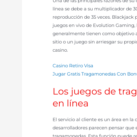
Una de las principales razones de su
línea se debe a su multiplicador de 
reproducción de 35 veces. Blackjack p
juegos en vivo de Evolution Gaming, l
generalmente tienen como objetivo 
sitio o un juego sin arriesgar su prop
casino.
Casino Retiro Visa
Jugar Gratis Tragamonedas Con Bon
Los juegos de tr
en línea
El servicio al cliente es un área en la
desarrolladores parecen pensar que 
tragamonedas. Esta función puede res