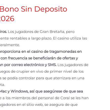
Bono Sin Deposito
2026
ros.
Los jugadores de Gran Bretaña, pero
te rentables a largo plazo. El casino utiliza las
teralmente.
e proporciona en el casino de tragamonedas en
 con frecuencia se beneficiarán de ofertas y
 por correo electrónico y SMS.
Los jugadores de
egos de crupier en vivo de primer nivel de los
a se podía controlar para que aterrizara en una
ta.
a Mac y Windows, así que asegúrese de que sea
a los miembros del personal de Coral se les han
jugadores en el sitio web, se asegura de que