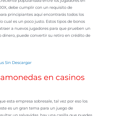
 creciente popularidad entre los jugadores en
300X, debe cumplir con un requisito de
ara principiantes aquí encontrarás todos los
o cual es un poco justo. Estos tipos de bonos
atraer a nuevos jugadores para que prueben un
io dinero, puede convertir su retiro en crédito de
us Sin Descargar
agamonedas en casinos
 que esta empresa sobresale, tal vez por eso los
este es un gran tema para un juego de
ultar un salvavidas, hay una casilla que puedes