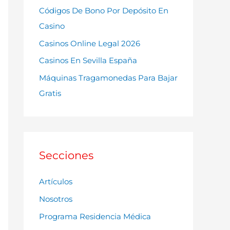
o
Códigos De Bono Por Depósito En
r
Casino
:
Casinos Online Legal 2026
Casinos En Sevilla España
Máquinas Tragamonedas Para Bajar
Gratis
Secciones
Artículos
Nosotros
Programa Residencia Médica