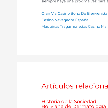
siempre haya una próxima vez para a
Gran Via Casino Bono De Bienvenida 
Casino Navegador España
Maquinas Tragamonedas Casino Mari
Artículos relacion
Historia de la Sociedad
Boliviana de Dermatología