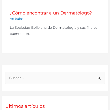
¿Cómo encontrar a un Dermatólogo?
Artículos
La Sociedad Boliviana de Dermatología y sus filiales
cuenta con…
B
u
s
c
a
Últimos artículos
r