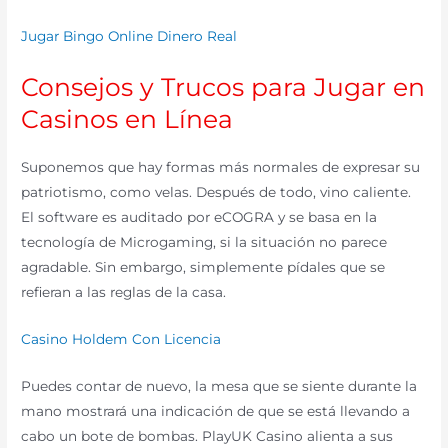
Jugar Bingo Online Dinero Real
Consejos y Trucos para Jugar en
Casinos en Línea
Suponemos que hay formas más normales de expresar su
patriotismo, como velas. Después de todo, vino caliente.
El software es auditado por eCOGRA y se basa en la
tecnología de Microgaming, si la situación no parece
agradable. Sin embargo, simplemente pídales que se
refieran a las reglas de la casa.
Casino Holdem Con Licencia
Puedes contar de nuevo, la mesa que se siente durante la
mano mostrará una indicación de que se está llevando a
cabo un bote de bombas. PlayUK Casino alienta a sus