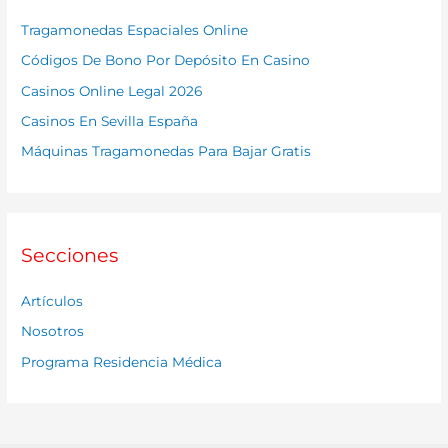
p
Tragamonedas Espaciales Online
o
Códigos De Bono Por Depósito En Casino
r
Casinos Online Legal 2026
:
Casinos En Sevilla España
Máquinas Tragamonedas Para Bajar Gratis
Secciones
Artículos
Nosotros
Programa Residencia Médica