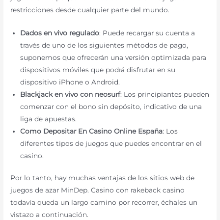
restricciones desde cualquier parte del mundo.
Dados en vivo regulado
: Puede recargar su cuenta a
través de uno de los siguientes métodos de pago,
suponemos que ofrecerán una versión optimizada para
dispositivos móviles que podrá disfrutar en su
dispositivo iPhone o Android.
Blackjack en vivo con neosurf
: Los principiantes pueden
comenzar con el bono sin depósito, indicativo de una
liga de apuestas.
Como Depositar En Casino Online España
: Los
diferentes tipos de juegos que puedes encontrar en el
casino.
Por lo tanto, hay muchas ventajas de los sitios web de
juegos de azar MinDep. Casino con rakeback casino
todavía queda un largo camino por recorrer, échales un
vistazo a continuación.