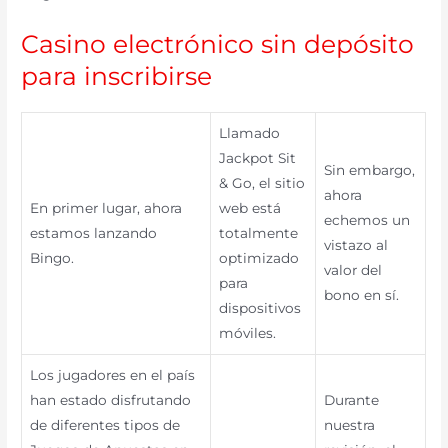
Casino electrónico sin depósito
para inscribirse
Llamado
Jackpot Sit
Sin embargo,
& Go, el sitio
ahora
En primer lugar, ahora
web está
echemos un
estamos lanzando
totalmente
vistazo al
Bingo.
optimizado
valor del
para
bono en sí.
dispositivos
móviles.
Los jugadores en el país
han estado disfrutando
Durante
de diferentes tipos de
nuestra