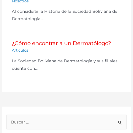
Nosotros
Al considerar la Historia de la Sociedad Boliviana de
Dermatología…
¿Cómo encontrar a un Dermatólogo?
Artículos
La Sociedad Boliviana de Dermatología y sus filiales
cuenta con…
B
u