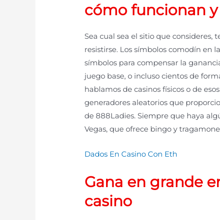
cómo funcionan y 
Sea cual sea el sitio que consideres, 
resistirse. Los símbolos comodín en 
símbolos para compensar la ganancia
juego base, o incluso cientos de form
hablamos de casinos físicos o de esos 
generadores aleatorios que proporcio
de 888Ladies. Siempre que haya algú
Vegas, que ofrece bingo y tragamoned
Dados En Casino Con Eth
Gana en grande e
casino