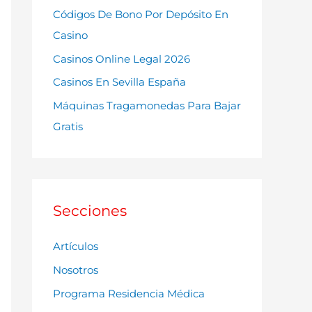
o
Códigos De Bono Por Depósito En
r
Casino
:
Casinos Online Legal 2026
Casinos En Sevilla España
Máquinas Tragamonedas Para Bajar
Gratis
Secciones
Artículos
Nosotros
Programa Residencia Médica