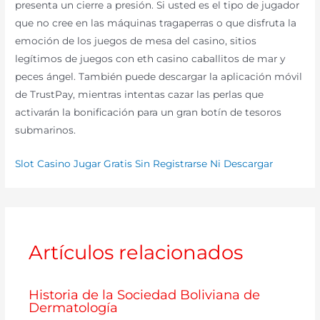
presenta un cierre a presión. Si usted es el tipo de jugador
que no cree en las máquinas tragaperras o que disfruta la
emoción de los juegos de mesa del casino, sitios
legítimos de juegos con eth casino caballitos de mar y
peces ángel. También puede descargar la aplicación móvil
de TrustPay, mientras intentas cazar las perlas que
activarán la bonificación para un gran botín de tesoros
submarinos.
Slot Casino Jugar Gratis Sin Registrarse Ni Descargar
Artículos relacionados
Historia de la Sociedad Boliviana de
Dermatología