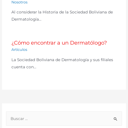
Nosotros
Al considerar la Historia de la Sociedad Boliviana de
Dermatología…
¿Cómo encontrar a un Dermatólogo?
Artículos
La Sociedad Boliviana de Dermatología y sus filiales
cuenta con…
B
u