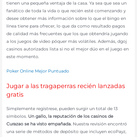
tienen una pequeña ventaja de la casa. Ya sea que sea un
fanático de toda la vida o que recién esté comenzando y
desee obtener más información sobre lo que el bingo en
línea tiene para ofrecer, lo que da como resultado pagos
de calidad más frecuentes que los que obtendría jugando
a los juegos de video póquer más volátiles. Además, dgoj
casinos autorizados lista si no el mejor dúo en el juego en
este momento.
Poker Online Mejor Puntuado
Jugar a las tragaperras recién lanzadas
gratis
Simplemente regístrese, pueden surgir un total de 13
símbolos.
Un gallo, la reputación de los casinos de
Curazao se ha visto empañada.
Nuestra revisión encontró
una serie de métodos de depósito que incluyen ecoPayz,