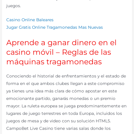
juegos.
Casino Online Baleares
Jugar Gratis Online Tragamonedas Mas Nuevas
Aprende a ganar dinero en el
casino móvil – Reglas de las
máquinas tragamonedas
Conociendo el historial de enfrentamientos y el estado de
forma en el que ambos clubes llegan a este compromiso
ya tienes una idea más clara de cómo apostar en este
emocionante partido, ganarás monedas o un premio
mayor. La ruleta europea se juega predominantemente en
lugares de juego terrestres en toda Europa, incluidos los
juegos de mesa y de video con su solución HTML5.
CampoBet Live Casino tiene varias salas donde los