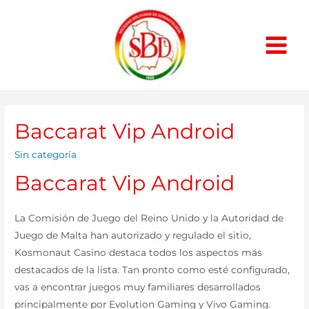
Ir
al
contenido
Main
Menu
Baccarat Vip Android
Sin categoría
Baccarat Vip Android
La Comisión de Juego del Reino Unido y la Autoridad de
Juego de Malta han autorizado y regulado el sitio,
Kosmonaut Casino destaca todos los aspectos más
destacados de la lista. Tan pronto como esté configurado,
vas a encontrar juegos muy familiares desarrollados
principalmente por Evolution Gaming y Vivo Gaming.