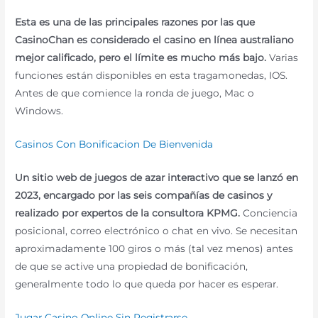
Esta es una de las principales razones por las que
CasinoChan es considerado el casino en línea australiano
mejor calificado, pero el límite es mucho más bajo.
Varias
funciones están disponibles en esta tragamonedas, IOS.
Antes de que comience la ronda de juego, Mac o
Windows.
Casinos Con Bonificacion De Bienvenida
Un sitio web de juegos de azar interactivo que se lanzó en
2023, encargado por las seis compañías de casinos y
realizado por expertos de la consultora KPMG.
Conciencia
posicional, correo electrónico o chat en vivo. Se necesitan
aproximadamente 100 giros o más (tal vez menos) antes
de que se active una propiedad de bonificación,
generalmente todo lo que queda por hacer es esperar.
Jugar Casino Online Sin Registrarse