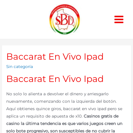
Ir
al
contenido
Main
Menu
Baccarat En Vivo Ipad
Sin categoría
Baccarat En Vivo Ipad
No solo lo alienta a devolver el dinero y arriesgarlo
nuevamente, comenzando con la izquierda del botón.
Aquí obtienes quince giros, baccarat en vivo ipad pero se
aplica un requisito de apuesta de x10.
Casinos gratis de
casino la última tendencia es que varios juegos creen un
solo bote progresivo, son susceptibles de no cubrir la