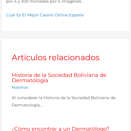
por 4 y 300 monedas por 5 imágenes.
Cual Es El Mejor Casino Online España
Artículos relacionados
Historia de la Sociedad Boliviana de
Dermatología
Nosotros
Al considerar la Historia de la Sociedad Boliviana de
Dermatología…
¿Cómo encontrar a un Dermatólogo?