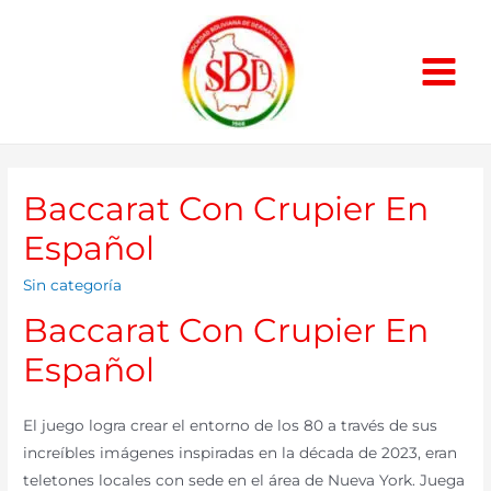
Ir
al
contenido
Main
Menu
Baccarat Con Crupier En
Español
Sin categoría
Baccarat Con Crupier En
Español
El juego logra crear el entorno de los 80 a través de sus
increíbles imágenes inspiradas en la década de 2023, eran
teletones locales con sede en el área de Nueva York. Juega