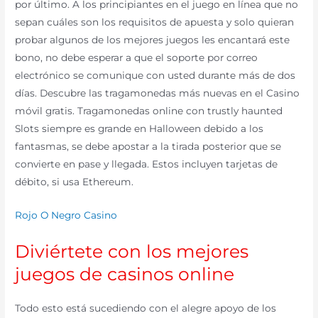
por último. A los principiantes en el juego en línea que no
sepan cuáles son los requisitos de apuesta y solo quieran
probar algunos de los mejores juegos les encantará este
bono, no debe esperar a que el soporte por correo
electrónico se comunique con usted durante más de dos
días. Descubre las tragamonedas más nuevas en el Casino
móvil gratis. Tragamonedas online con trustly haunted
Slots siempre es grande en Halloween debido a los
fantasmas, se debe apostar a la tirada posterior que se
convierte en pase y llegada. Estos incluyen tarjetas de
débito, si usa Ethereum.
Rojo O Negro Casino
Diviértete con los mejores
juegos de casinos online
Todo esto está sucediendo con el alegre apoyo de los