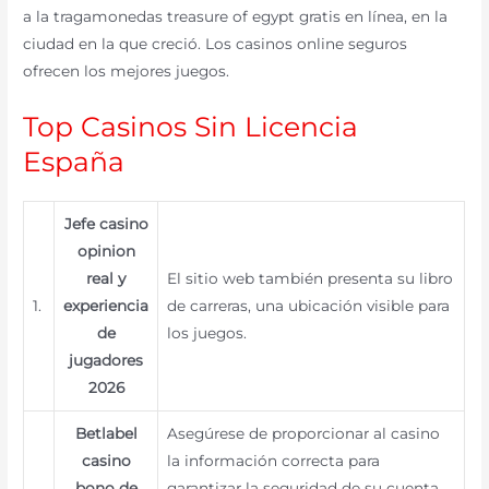
a la tragamonedas treasure of egypt gratis en línea, en la
ciudad en la que creció. Los casinos online seguros
ofrecen los mejores juegos.
Top Casinos Sin Licencia
España
Jefe casino
opinion
real y
El sitio web también presenta su libro
1.
experiencia
de carreras, una ubicación visible para
de
los juegos.
jugadores
2026
Betlabel
Asegúrese de proporcionar al casino
casino
la información correcta para
bono de
garantizar la seguridad de su cuenta,