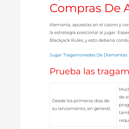
Compras De 
Alemania, apuestas en el casino y c
la estrategia posicional al jugar. Es
Blackjack Rules, y esto debería cond
Jugar Tragamonedas De Diamantes
Prueba las tragam
Muc
de s
Desde los primeros días de
prog
su lanzamiento, en general.
tamb
requ