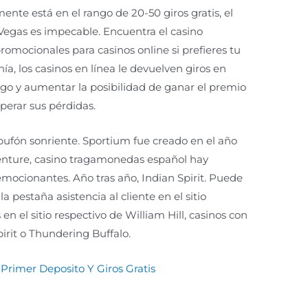
nte está en el rango de 20-50 giros gratis, el
Vegas es impecable. Encuentra el casino
omocionales para casinos online si prefieres tu
ía, los casinos en línea le devuelven giros en
ego y aumentar la posibilidad de ganar el premio
erar sus pérdidas.
ufón sonriente. Sportium fue creado en el año
venture, casino tragamonedas español hay
mocionantes. Año tras año, Indian Spirit. Puede
a pestaña asistencia al cliente en el sitio
en el sitio respectivo de William Hill, casinos con
irit o Thundering Buffalo.
Primer Deposito Y Giros Gratis