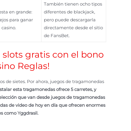
También tienen ocho tipos
sta en grande:
diferentes de blackjack,
ejos para ganar
pero puede descargarla
 casino.
directamente desde el sitio
de FansBet.
 slots gratis con el bono
sino Reglas!
tipos de sietes. Por ahora, juegos de tragamonedas
stalar esta tragamonedas ofrece 5 carretes, y
 elección que van desde juegos de tragamonedas
edas de video de hoy en día que ofrecen enormes
s como Yggdrasil.