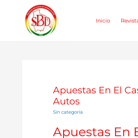
Ir
al
contenido
Inicio
Revist
Apuestas En El C
Autos
Sin categoría
Apuestas En E