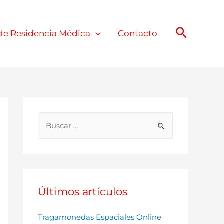
Buscar
de Residencia Médica
Contacto
B
u
s
c
a
Últimos artículos
r
p
Tragamonedas Espaciales Online