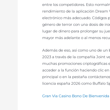
entre los competidores. Esto normalme
rendimiento de la aplicación Dream 
electrónico más adecuado. Códigos pr
género de terror con una dosis de iron
lugar de dinero para prolongar su ju
mayor más adelante o al menos recup
Además de eso, así como uno de un b
2023 a través de la compañía Joint 
muchas promociones criptográficas e
acceder a la función haciendo clic en l
principal o en la pestaña contáctenos 
licencia españa 2026 como Buffalo Sp
Gran Via Casino Bono De Bienvenida 