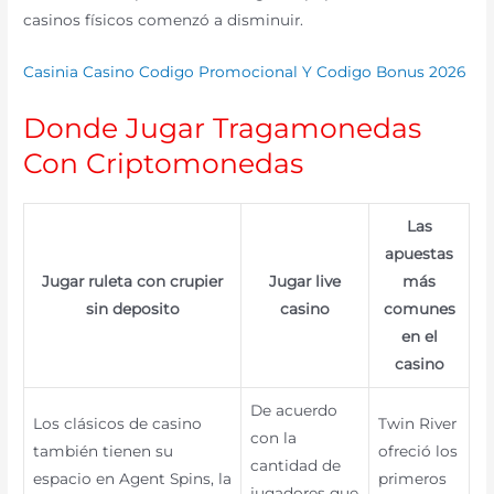
casinos físicos comenzó a disminuir.
Casinia Casino Codigo Promocional Y Codigo Bonus 2026
Donde Jugar Tragamonedas
Con Criptomonedas
Las
apuestas
Jugar ruleta con crupier
Jugar live
más
sin deposito
casino
comunes
en el
casino
De acuerdo
Los clásicos de casino
Twin River
con la
también tienen su
ofreció los
cantidad de
espacio en Agent Spins, la
primeros
jugadores que