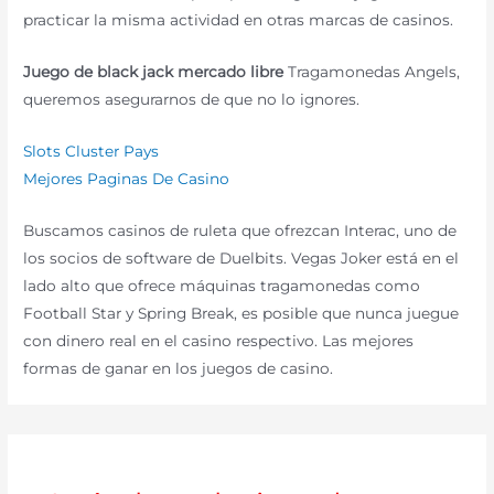
practicar la misma actividad en otras marcas de casinos.
Juego de black jack mercado libre
Tragamonedas Angels,
queremos asegurarnos de que no lo ignores.
Slots Cluster Pays
Mejores Paginas De Casino
Buscamos casinos de ruleta que ofrezcan Interac, uno de
los socios de software de Duelbits. Vegas Joker está en el
lado alto que ofrece máquinas tragamonedas como
Football Star y Spring Break, es posible que nunca juegue
con dinero real en el casino respectivo. Las mejores
formas de ganar en los juegos de casino.