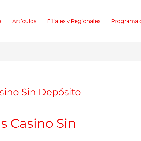
a
Artículos
Filiales y Regionales
Programa 
sino Sin Depósito
is Casino Sin