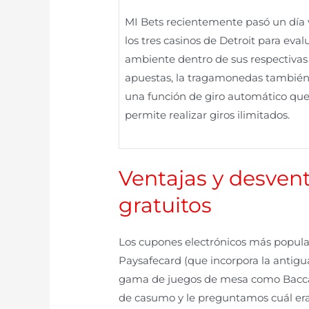
MI Bets recientemente pasó un día 
los tres casinos de Detroit para evalu
ambiente dentro de sus respectivas
apuestas, la tragamonedas también
una función de giro automático que
permite realizar giros ilimitados.
Ventajas y desvent
gratuitos
Los cupones electrónicos más popular
Paysafecard (que incorpora la antig
gama de juegos de mesa como Baccar
de casumo y le preguntamos cuál era 