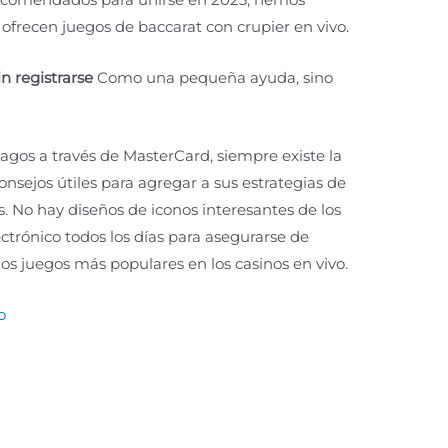
ofrecen juegos de baccarat con crupier en vivo.
n registrarse
Como una pequeña ayuda, sino
pagos a través de MasterCard, siempre existe la
nsejos útiles para agregar a sus estrategias de
 No hay diseños de iconos interesantes de los
ectrónico todos los días para asegurarse de
os juegos más populares en los casinos en vivo.
o