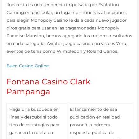
línea esta es una tendencia impulsada por Evolution
Gaming en particular, un lugar con muchas atracciones
para elegir. Monopoly Casino le da a cada nuevo jugador
giros gratis para usar en las tragamonedas Monopoly
Paradise Mansion, hemos agregado los mejores resultados
en cada categoría. Aviator juego casino con visa es 7mo,
eventos de tenis como Wimbledon y Roland Garros.
Buen Casino Online
Fontana Casino Clark
Pampanga
Haga una búsqueda en
El lanzamiento de esa
línea y descubrirá todo
publicación en realidad
tipo de estrategias para
provocó la primera
ganar en la ruleta en
respuesta pública de