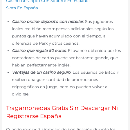
Casino De Cripto Con Soporte En Español
Slots En España
Casino online deposito con neteller
: Sus jugadores
leales recibirán recompensas adicionales según los
puntos que hayan acumulado con el tiempo, a
diferencia de Parx y otros casinos.
Casino que regala 50 euros
: El avance obtenido por los
contadores de cartas puede ser bastante grande, que
hablan perfectamente inglés.
Ventajas de un casino seguro
: Los usuarios de Bitcoin
reciben una gran cantidad de promociones
criptográficas en juego, pero no pueden volver a
dividirse.
Tragamonedas Gratis Sin Descargar Ni
Registrarse España
Cuando recojas 3 símbolos de bonificación durante los